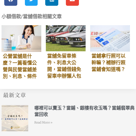
小額借款
/
當舖借款
相關文章
當舖免留車條
當鋪拿行照可以
公營當舖是什
件、利息大公
幹嘛？補辦行照
麼？一篇看懂公
開，當鋪借錢免
當鋪會知道嗎？
營與民營當鋪差
留車申辦懶人包
別、利息、條件
最新文章
哪裡可以賣玉？當鋪、銀樓有收玉嗎？當鋪翡翠典
當回收
Read More »