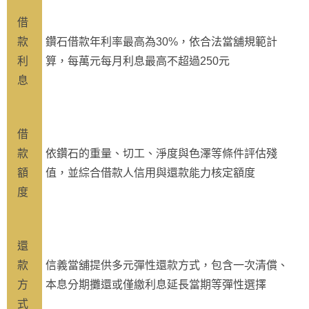
借
款
鑽石借款年利率最高為30%，依合法當舖規範計
利
算，每萬元每月利息最高不超過250元
息
借
款
依鑽石的重量、切工、淨度與色澤等條件評估殘
額
值，並綜合借款人信用與還款能力核定額度
度
還
款
信義當舖提供多元彈性還款方式，包含一次清償、
方
本息分期攤還或僅繳利息延長當期等彈性選擇
式