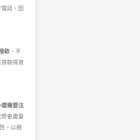
會電話，因
撥款
，不
核貸取得資
外還需要注
款照會盡量
性，以避