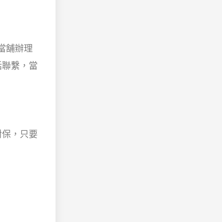
當舖辦理
話聯繫，當
對保，只要