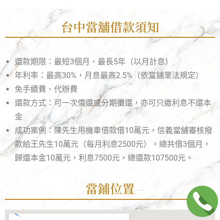
台中當舖借款須知
還款期限：最短3個月，最長5年（以月計息）
年利率：最高30%，月息最高2.5%（依當鋪業法規定）
免手續費、代辦費
還款方式：可一次償還或分期攤還，亦可只繳利息不還本
金
成功案例：陳先生用機車借款借10萬元，信義當舖審核撥
款給王先生10萬元（每月利息2500元）。總共借3個月，
歸還本金10萬元，利息7500元，總還款107500元。
當鋪位置