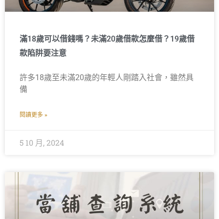
滿18歲可以借錢嗎？未滿20歲借款怎麼借？19歲借
款陷阱要注意
許多18歲至未滿20歲的年輕人剛踏入社會，雖然具
備
閱讀更多 »
5 10 月, 2024