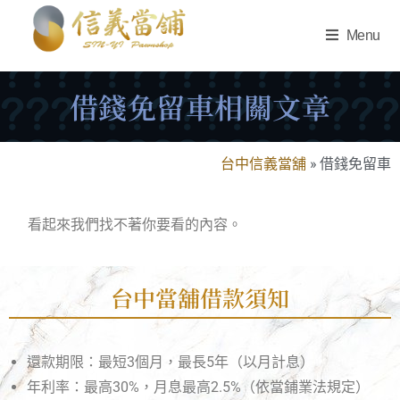
Menu
借錢免留車相關文章
台中信義當舖
»
借錢免留車
看起來我們找不著你要看的內容。
台中當舖借款須知
還款期限：最短3個月，最長5年（以月計息）
年利率：最高30%，月息最高2.5%（依當鋪業法規定）