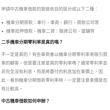
申請中古機車借款的管道依目的區分成以下二種：
機車分期貸款：車行、車商、銀行、貸款公司等
機車抵押借款、機車二貸：融資公司、當舖等
二手機車分期零利率是真的嗎？
不一定是真的！有些車商會以機車分期零利率來吸引買
車的顧客，但是要注意是真的零利率嗎？通常零利率並
非完全沒有利息，而是將要付的利息加在車價上，因
此，看到機車分期借款零利率時，一定要注意車價是否
有比較高。
中古機車借款如何申辦？