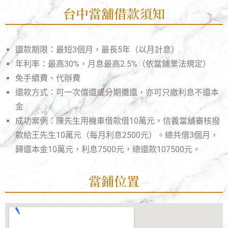
台中當舖借款須知
還款期限：最短3個月，最長5年（以月計息）
年利率：最高30%，月息最高2.5%（依當鋪業法規定）
免手續費、代辦費
還款方式：可一次償還或分期攤還，亦可只繳利息不還本
金
成功案例：陳先生用機車借款借10萬元，信義當舖審核撥
款給王先生10萬元（每月利息2500元）。總共借3個月，
歸還本金10萬元，利息7500元，總還款107500元。
當鋪位置