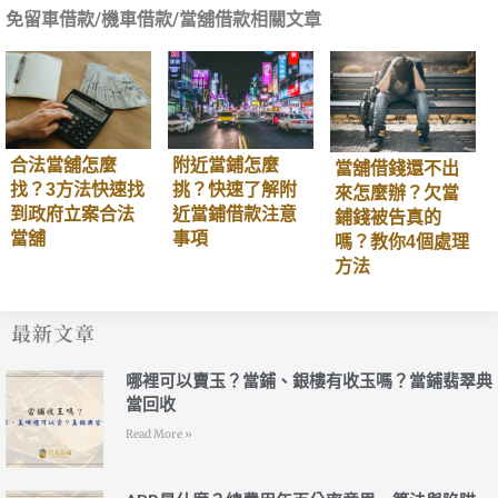
免留車借款
/
機車借款
/
當舖借款
相關文章
合法當舖怎麼
附近當鋪怎麼
當舖借錢還不出
找？3方法快速找
挑？快速了解附
來怎麼辦？欠當
到政府立案合法
近當鋪借款注意
鋪錢被告真的
當舖
事項
嗎？教你4個處理
方法
最新文章
哪裡可以賣玉？當鋪、銀樓有收玉嗎？當鋪翡翠典
當回收
Read More »