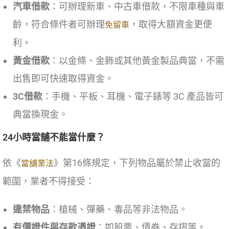
汽車借款
：可辦理新車、中古車借款，不限車種與車
齡，符合條件者可辦理
，取得大額資金更便
免留車
利。
黃金借款
：以金條、金飾或其他黃金製品典當，不需
出售即可快速取得資金。
3C借款
：手機、平板、耳機、電子錶等 3C 產品皆可
典當換現金。
24小時當舖不能當什麼？
依《
》第16條規定，下列物品屬於禁止收當的
當舖業法
範圍，業者不得接受：
違禁物品
：槍械、彈藥、毒品等非法物品。
有價證件與存款憑證
：如股票、債券、存摺等。