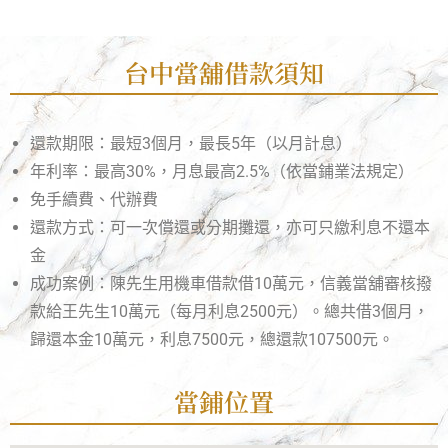
台中當舖借款須知
還款期限：最短3個月，最長5年（以月計息）
年利率：最高30%，月息最高2.5%（依當鋪業法規定）
免手續費、代辦費
還款方式：可一次償還或分期攤還，亦可只繳利息不還本
金
成功案例：陳先生用機車借款借10萬元，信義當舖審核撥
款給王先生10萬元（每月利息2500元）。總共借3個月，
歸還本金10萬元，利息7500元，總還款107500元。
當鋪位置